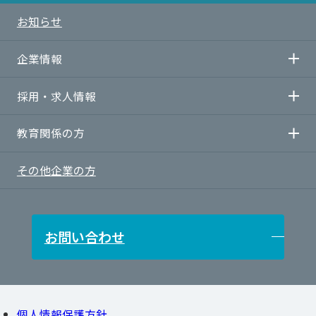
お知らせ
企業情報
採用・求人情報
企業情報TOP
教育関係の方
社長メッセージ
採用・求人情報TOP
その他企業の方
会社概要
当社の求める人物像
教育関係の方
グループ紹介
求人情報
学習塾・民間教育企業の方
お問い合わせ
事業所一覧
私立小・中・高校の方
官公庁・自治体の方
個人情報保護方針