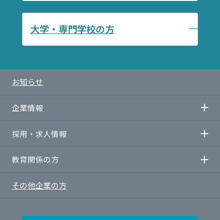
大学・専門学校の方
お知らせ
企業情報
採用・求人情報
企業情報TOP
教育関係の方
社長メッセージ
採用・求人情報TOP
その他企業の方
会社概要
当社の求める人物像
教育関係の方
グループ紹介
求人情報
学習塾・民間教育企業の方