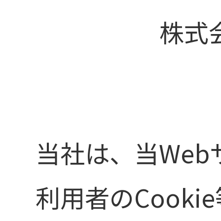
株式
当社は、当We
利用者のCook