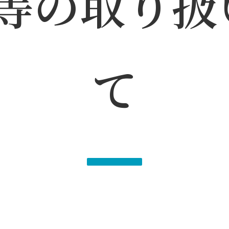
ie等の取り
て